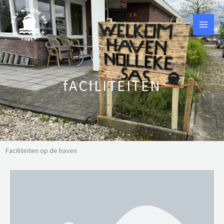
Ga
naar
de
inhoud
fACILITEITEN
Faciliteiten op de haven